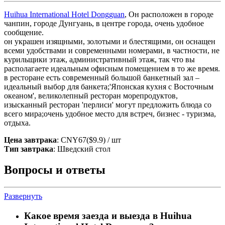
Huihua International Hotel Dongguan
, Он расположен в городе
чанпин, городе Дунгуань, в центре города, очень удобное
сообщение.
он украшен изящными, золотыми и блестящими, он оснащен
всеми удобствами и современными номерами, в частности, не
курильщики этаж, административный этаж, так что вы
располагаете идеальным офисным помещением в то же время.
в ресторане есть современный большой банкетный зал –
идеальный выбор для банкета;'Японская кухня с Восточным
океаном', великолепный ресторан морепродуктов,
изысканный ресторан 'перлиси' могут предложить блюда со
всего мира;очень удобное место для встреч, бизнес - туризма,
отдыха.
Цена завтрака
: CNY67($9.9) / шт
Тип завтрака
: Шведский стол
Вопросы и ответы
Развернуть
Какое время заезда и выезда в Huihua