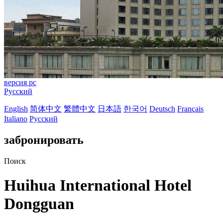
версия pc
Русский
English
简体中文
繁體中文
日本語
한국어
Deutsch
Français
Italiano
Русский
забронировать
Поиск
Huihua International Hotel
Dongguan